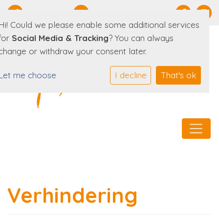
0519-294630
E-mailadres
Hi! Could we please enable some additional services
for
Social Media & Tracking
? You can always
change or withdraw your consent later.
Let me choose
I decline
That's ok
Verhindering