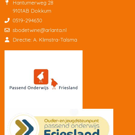
Hantumerweg 28
9101AB Dokkum
0519-294630
sbodetwine@arlanta.nl
Directie: A. Klimstra-Talsma